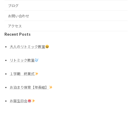
ブログ
お問い合わせ
アクセス
Recent Posts
大人のリトミック教室
リトミック教室
１学期 終業式
お泊まり保育【年長組】
お誕生日会
Copyright © 森河内幼稚園 All Rights Reserved.
Powered by
WordPress
with
Lightning Theme
&
VK All in One Expansion Unit