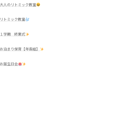
大人のリトミック教室
リトミック教室
１学期 終業式
お泊まり保育【年長組】
お誕生日会