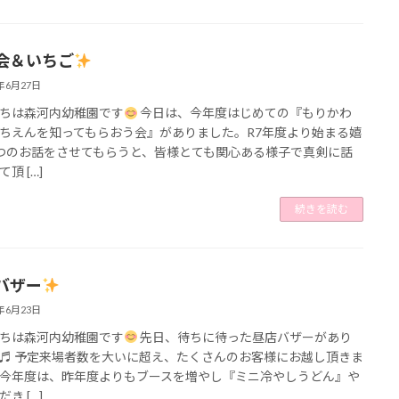
会＆いちご
5年6月27日
ちは森河内幼稚園です
今日は、今年度はじめての『もりかわ
ちえんを知ってもらおう会』がありました。R7年度より始まる嬉
つのお話をさせてもらうと、皆様とても関心ある様子で真剣に話
頂 […]
続きを読む
バザー
5年6月23日
ちは森河内幼稚園です
先日、待ちに待った昼店バザーがあり
♬ 予定来場者数を大いに超え、たくさんのお客様にお越し頂きま
今年度は、昨年度よりもブースを増やし『ミニ冷やしうどん』や
き […]