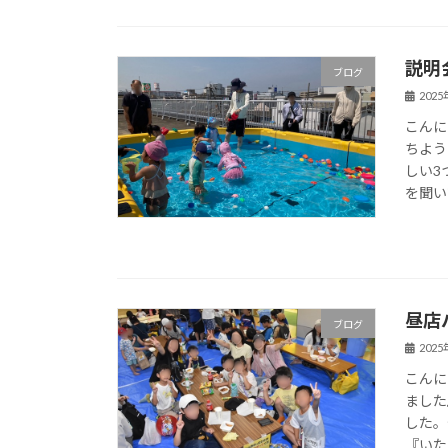
説明
ブログ
202
こんに
ちよう
しい3
を聞いて
昼店
ブログ
202
こんに
ました
した。
『いただ