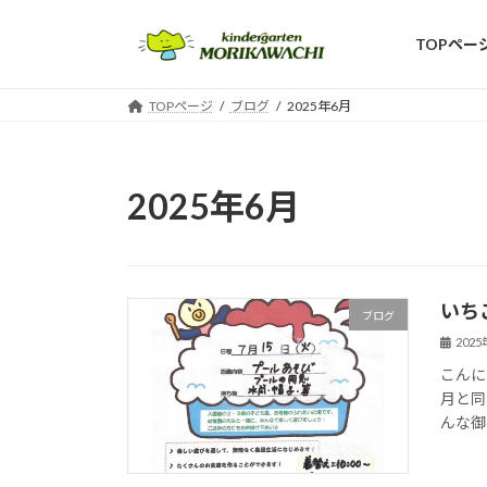
コ
ナ
ン
ビ
TOPペー
テ
ゲ
ン
ー
TOPページ
ブログ
2025年6月
ツ
シ
へ
ョ
ス
ン
キ
に
2025年6月
ッ
移
プ
動
いち
ブログ
202
こんに
月と同
んな御