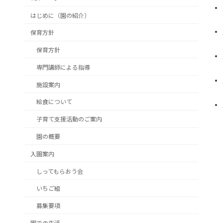
はじめに（園の紹介）
保育方針
保育方針
専門講師による指導
施設案内
給食について
子育て支援活動のご案内
園の概要
入園案内
しってもらおう会
いちご組
募集要項