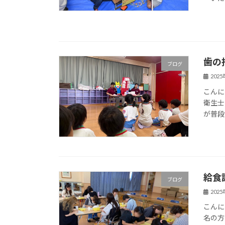
歯の
ブログ
202
こんに
衛生士
が普段
給食
ブログ
202
こんに
名の方