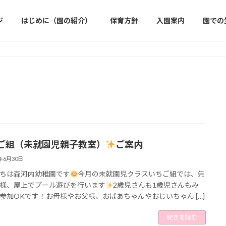
ジ
はじめに（園の紹介）
保育方針
入園案内
園での
ご組（未就園児親子教室）
ご案内
5年6月30日
ちは森河内幼稚園です
今月の未就園児クラスいちご組では、先
様、屋上でプール遊びを行います
2歳児さんも1歳児さんもみ
参加OKです！お母様やお父様、おばあちゃんやおじいちゃん […]
続きを読む