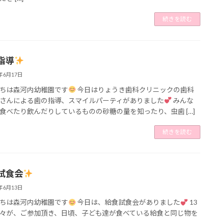
続きを読む
指導
5年6月17日
ちは森河内幼稚園です
今日はりょうき歯科クリニックの歯科
さんによる歯の指導、スマイルパーティがありました
みんな
食べたり飲んだりしているものの砂糖の量を知ったり、虫歯 […]
続きを読む
試食会
5年6月13日
ちは森河内幼稚園です
今日は、給食試食会がありました
13
々が、ご参加頂き、日頃、子ども達が食べている給食と同じ物を