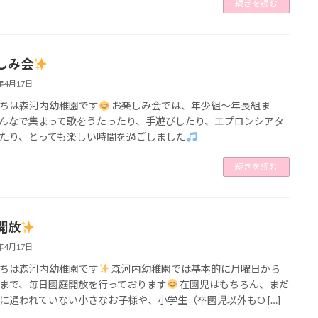
続きを読む
しみ会
5年4月17日
ちは森河内幼稚園です
お楽しみ会では、年少組～年長組ま
んなで集まって歌をうたったり、手遊びしたり、エプロンシアタ
たり、とっても楽しい時間を過ごしました
続きを読む
開放
5年4月17日
ちは森河内幼稚園です
森河内幼稚園では基本的に月曜日から
まで、毎日園庭開放を行っております
在園児はもちろん、まだ
に通われていない小さなお子様や、小学生（卒園児以外もO […]