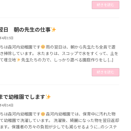
続きを読む
翌日 朝の先生の仕事
5年4月15日
ちは森河内幼稚園です
雨の翌日は、朝から先生たち全員で遊
き掃除しています。 水たまりは、スコップで水をすくって、土を
て埋立地
先生たちの力で、しっかり遊べる園庭作りをし […]
続きを読む
まで幼稚園でします
5年4月14日
ちは森河内幼稚園です
森河内幼稚園では、保育中に汚れた物
て幼稚園で洗濯しています。 洗濯後、綺麗になった物を翌日返却
ます。保護者の方々の負担が少しでも減らせるように…のシステ