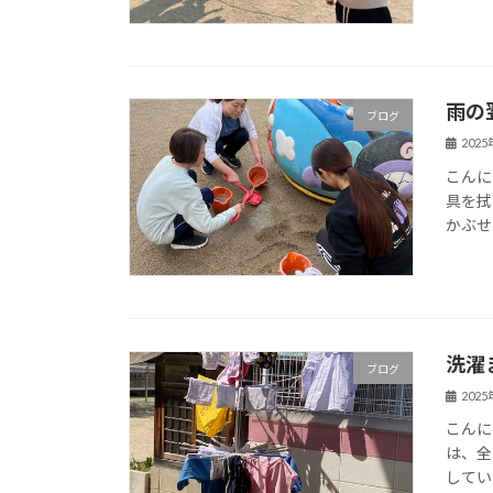
雨の
ブログ
202
こんに
具を拭
かぶせ
洗濯
ブログ
202
こんに
は、全
してい