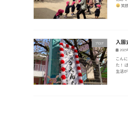
笑
入園
ブログ
202
こんに
た！ 
生活が