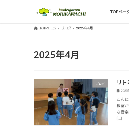
コ
ナ
ン
ビ
TOPペー
テ
ゲ
ン
ー
TOPページ
ブログ
2025年4月
ツ
シ
へ
ョ
ス
ン
キ
に
2025年4月
ッ
移
プ
動
リト
ブログ
202
こんに
教室が
な音楽
[…]