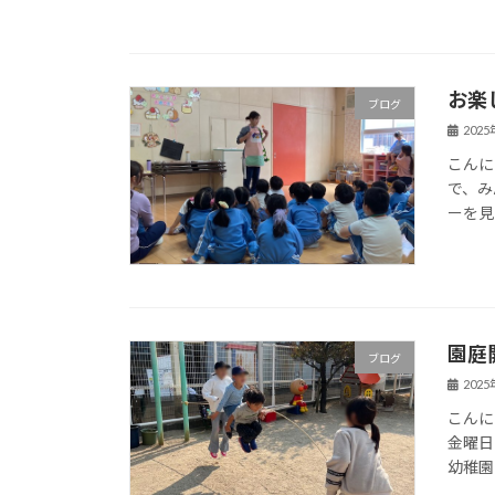
お楽
ブログ
202
こんに
で、み
ーを見
園庭
ブログ
202
こんに
金曜日
幼稚園