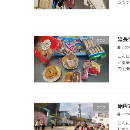
ムです&
延長
ブログ
202
こんに
が豪華
円 17
始園
ブログ
202
こんに
初めて