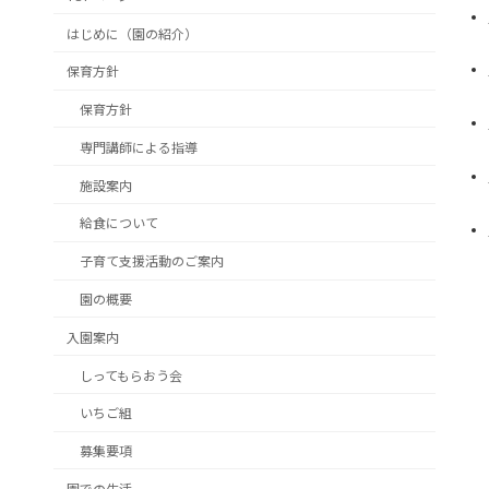
はじめに（園の紹介）
保育方針
保育方針
専門講師による指導
施設案内
給食について
子育て支援活動のご案内
園の概要
入園案内
しってもらおう会
いちご組
募集要項