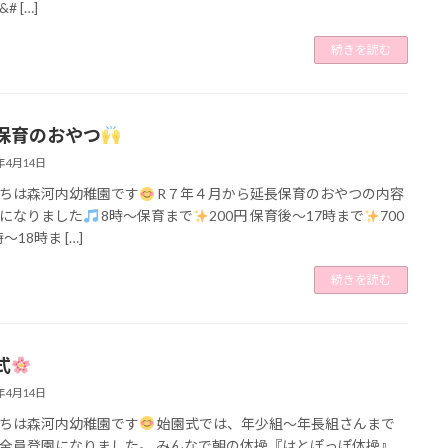
# […]
続きを読む
保育のおやつ
5年4月14日
ちは森河内幼稚園です
R７年４月から延長保育のおやつの内容
になりました
8時～保育まで
200円 保育後～17時まで
700
時～18時ま […]
続きを読む
式
5年4月14日
ちは森河内幼稚園です
始園式では、年少組～年長組さんまで
全員登園になりました。 みんなで朝の体操『はとぽっぽ体操』