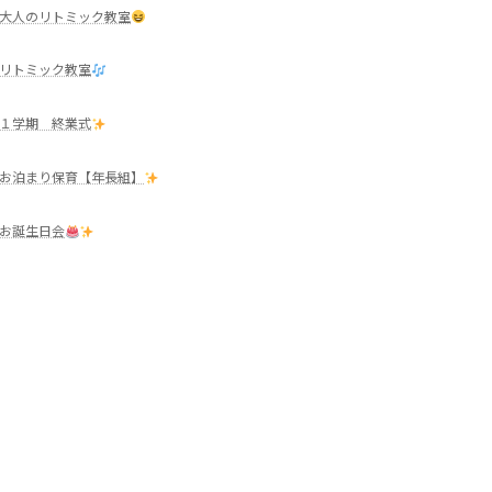
大人のリトミック教室
リトミック教室
１学期 終業式
お泊まり保育【年長組】
お誕生日会