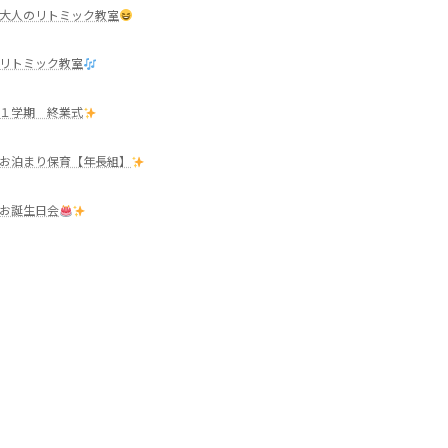
大人のリトミック教室
リトミック教室
１学期 終業式
お泊まり保育【年長組】
お誕生日会