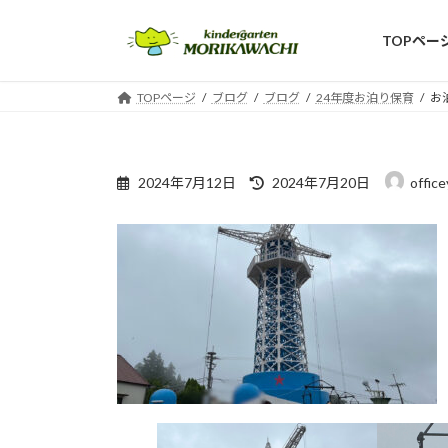
コ
ナ
ン
ビ
TOPペー
テ
ゲ
ン
ー
TOPページ
ブログ
ブログ
24年度お泊り保育
お
ツ
シ
へ
ョ
ス
ン
最
キ
に
2024年7月12日
2024年7月20日
offic
終
ッ
移
更
プ
動
新
日
時
: