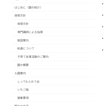
はじめに（園の紹介）
保育方針
保育方針
専門講師による指導
施設案内
給食について
子育て支援活動のご案内
園の概要
入園案内
しってもらおう会
いちご組
募集要項