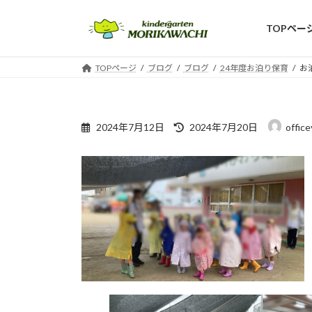
コ
ナ
ン
ビ
TOPペー
テ
ゲ
ン
ー
TOPページ
ブログ
ブログ
24年度お泊り保育
お
ツ
シ
へ
ョ
ス
ン
最
キ
に
2024年7月12日
2024年7月20日
offic
終
ッ
移
更
プ
動
新
日
時
: