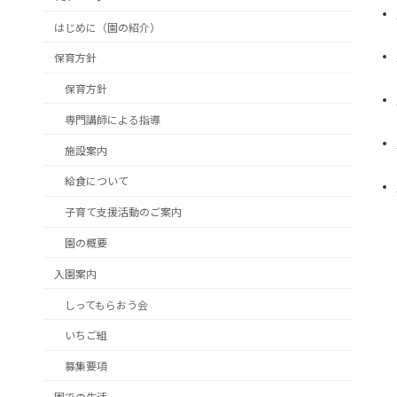
はじめに（園の紹介）
保育方針
保育方針
専門講師による指導
施設案内
給食について
子育て支援活動のご案内
園の概要
入園案内
しってもらおう会
いちご組
募集要項