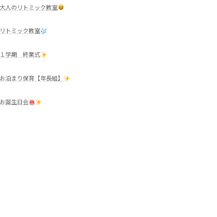
大人のリトミック教室
リトミック教室
１学期 終業式
お泊まり保育【年長組】
お誕生日会