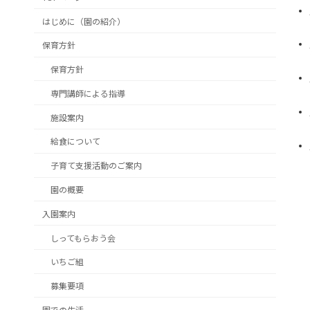
はじめに（園の紹介）
保育方針
保育方針
専門講師による指導
施設案内
給食について
子育て支援活動のご案内
園の概要
入園案内
しってもらおう会
いちご組
募集要項