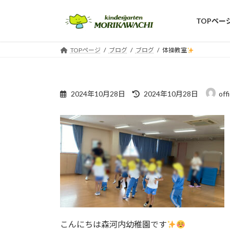
コ
ナ
ン
ビ
TOPペー
テ
ゲ
ン
ー
TOPページ
ブログ
ブログ
体操教室
ツ
シ
へ
ョ
ス
ン
最
キ
に
2024年10月28日
2024年10月28日
off
終
ッ
移
更
プ
動
新
日
時
:
こんにちは森河内幼稚園です