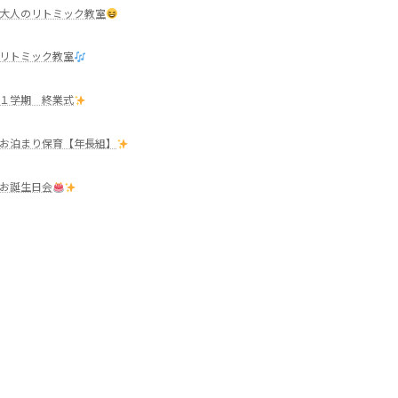
大人のリトミック教室
リトミック教室
１学期 終業式
お泊まり保育【年長組】
お誕生日会