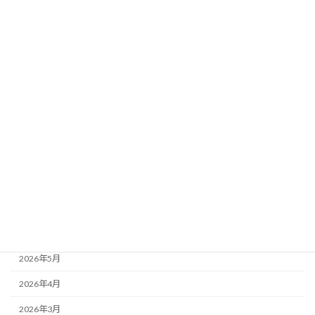
カテゴリー
ブログ
24年度お泊り保育
もりかわちようちえんを知ってもらおう会といちご組
アーカイブ
2026年7月
2026年6月
2026年5月
2026年4月
2026年3月