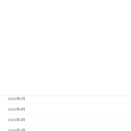
カテゴリー
ブログ
24年度お泊り保育
もりかわちようちえんを知ってもらおう会といちご組
アーカイブ
2026年7月
2026年6月
2026年5月
2026年4月
2026年3月
2026年2月