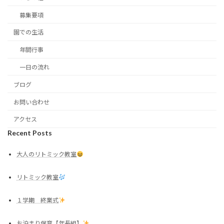
募集要項
園での生活
年間行事
一日の流れ
ブログ
お問い合わせ
アクセス
Recent Posts
大人のリトミック教室
リトミック教室
１学期 終業式
お泊まり保育【年長組】