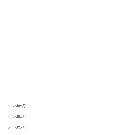
カテゴリー
ブログ
24年度お泊り保育
もりかわちようちえんを知ってもらおう会といちご組
アーカイブ
2026年7月
2026年6月
2026年5月
2026年4月
2026年3月