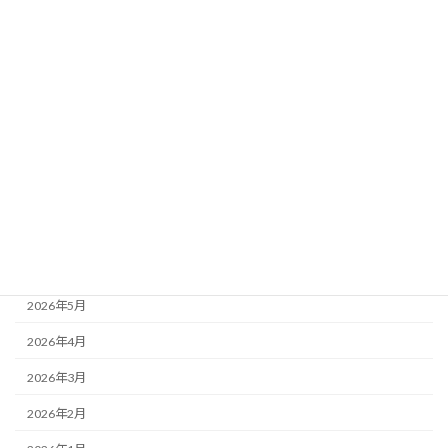
カテゴリー
ブログ
24年度お泊り保育
もりかわちようちえんを知ってもらおう会といちご組
アーカイブ
2026年7月
2026年6月
2026年5月
2026年4月
2026年3月
2026年2月