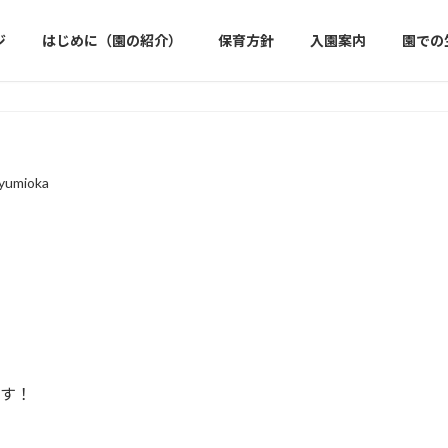
ジ
はじめに（園の紹介）
保育方針
入園案内
園での
eyumioka
です！