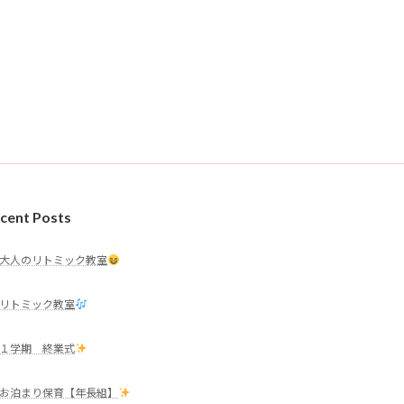
cent Posts
大人のリトミック教室
リトミック教室
１学期 終業式
お泊まり保育【年長組】