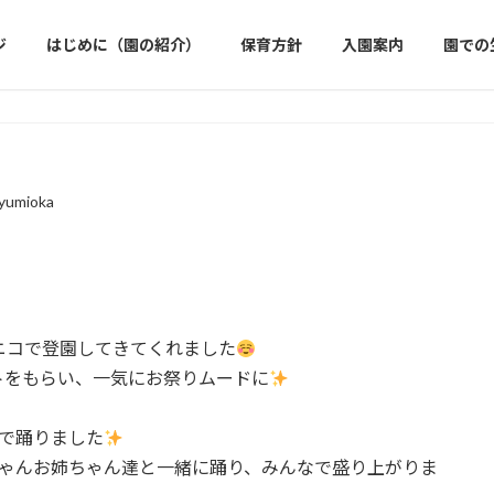
ジ
はじめに（園の紹介）
保育方針
入園案内
園での
eyumioka
ニコで登園してきてくれました
トをもらい、一気にお祭りムードに
で踊りました
ちゃんお姉ちゃん達と一緒に踊り、みんなで盛り上がりま