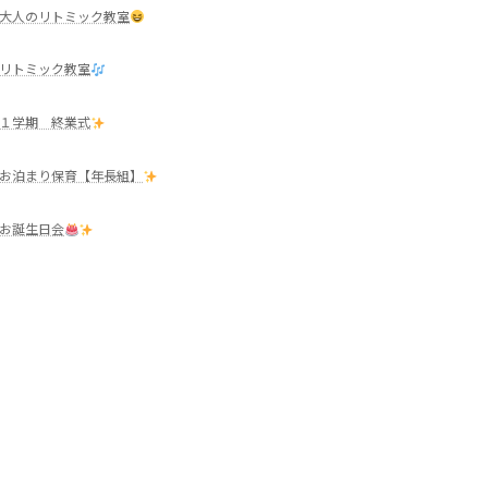
大人のリトミック教室
リトミック教室
１学期 終業式
お泊まり保育【年長組】
お誕生日会