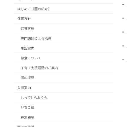
はじめに（園の紹介）
保育方針
保育方針
専門講師による指導
施設案内
給食について
子育て支援活動のご案内
園の概要
入園案内
しってもらおう会
いちご組
募集要項