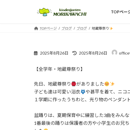
コ
ナ
ン
ビ
TOPペー
テ
ゲ
ン
ー
TOPページ
ブログ
ブログ
地蔵尊祭り
ツ
シ
へ
ョ
ス
ン
最
キ
に
2025年8月26日
2025年8月26日
offic
終
ッ
移
更
プ
動
【全学年・地蔵尊祭り】
新
日
時
先日、地蔵尊祭り
がありました
:
子ども達は可愛い浴衣
や甚平を着て、ニコ
１学期に作ったうちわと、光り物のペンダン
盆踊りは、夏期保育中に練習した3曲をみんな
1番最後の踊りは保護者の方や小学生のお兄