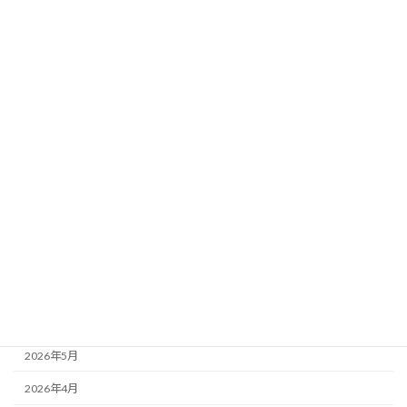
2026年6月22日
カテゴリー
ブログ
24年度お泊り保育
もりかわちようちえんを知ってもらおう会といちご組
アーカイブ
2026年7月
2026年6月
2026年5月
2026年4月